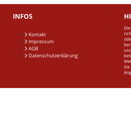
INFOS
H
Di
ric
Kontakt
od
Impressum
ber
AGB
und
Datenschutzerklärung
bel
Web
Sie
Ang