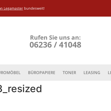
on Legamaster
bundesweit!
Rufen Sie uns an:
06236 / 41048
ÜROMÖBEL
BÜROPAPIERE
TONER
LEASING
L
_resized