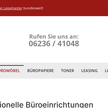
on Legamaster
bundesweit!
Rufen Sie uns an:
06236 / 41048
ÜROMÖBEL
BÜROPAPIERE
TONER
LEASING
L
sionelle Büroeinrichtungen