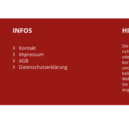
INFOS
H
Di
Kontakt
ric
Impressum
od
AGB
ber
Datenschutzerklärung
und
bel
Web
Sie
Ang