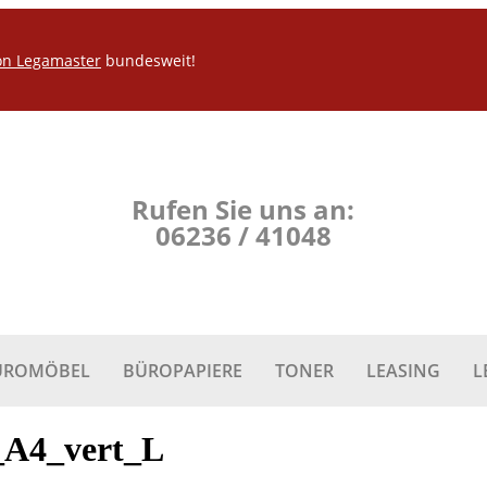
on Legamaster
bundesweit!
Rufen Sie uns an:
06236 / 41048
ÜROMÖBEL
BÜROPAPIERE
TONER
LEASING
L
_A4_vert_L